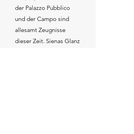
der Palazzo Pubblico
und der Campo sind
allesamt Zeugnisse
dieser Zeit. Sienas Glanz
erlitt Ende des 14.
Jahrhunderts durch den
Schwarzen Tod und
politische Umbrüche
einen tragischen
Niedergang. Die Stadt
verkam zu einem
ländlichen