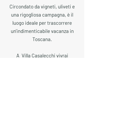
Circondato da vigneti, uliveti e
una rigogliosa campagna, è il
luogo ideale per trascorrere
un'indimenticabile vacanza in
Toscana.
A Villa Casalecchi vivrai
l'autentico stile di vita toscano,
godrai di tramonti mozzafiato,
panorami infiniti, cibo delizioso e
vini del Chianti Classico, assistito
dal nostro servizio cortese,
amichevole ma discreto.