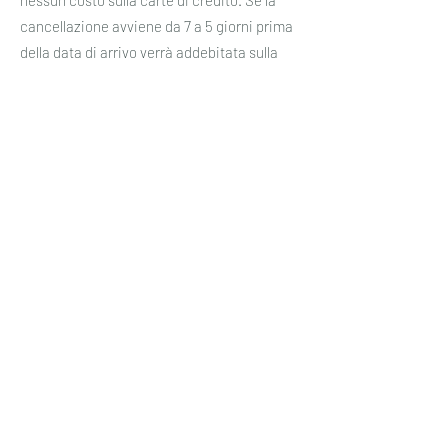
nessun costo sulla carte di credito. Se la
cancellazione avviene da 7 a 5 giorni prima
della data di arrivo verrà addebitata sulla
carta di credito 1 notte. Da 4 a 0 gg. prima
della data di arrivo verrà addebitato il totale
del soggiorno.
In caso di Mancato Arrivo o No Show verrà
addebitato il totale del soggiorno.
Tassa di Soggiorno (soggetto a modifiche
annuali)
Il Municipio di Castellina in Chianti e le
amministrazioni locali applicano la tassa di
soggiorno che verrà addebitata al cliente
come segue: Euro 3,00 per persona (esenti
fino a 14 anni), al giorno solo per i primi 7
giorni.